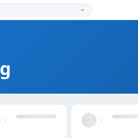
⌘K
ug