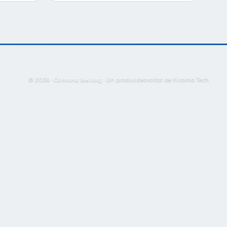
© 2026 ·
Comuna Beltiug
·
Un produs dezvoltat de Hirama Tech