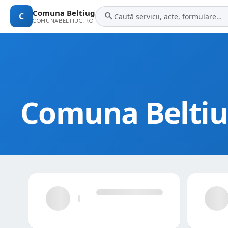
Comuna Beltiug
C
COMUNABELTIUG.RO
Comuna Belti